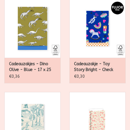
Cadeauzakjes - Dino
Cadeauzakje - Toy
Olive - Blue - 17 x 25
Story Bright - Check
cm - per stuk
Orange - 12 x 19 cm -
€0,36
€0,30
per stuk