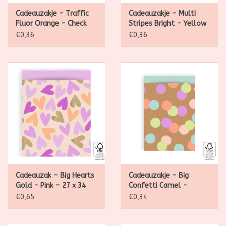
Cadeauzakje - Traffic
Cadeauzakje - Multi
Fluor Orange - Check
Stripes Bright - Yellow
Blue - 17 x 25 cm - per
- 17 x 25 cm - per stuk
€0,36
€0,36
stuk
Cadeauzak - Big Hearts
Cadeauzakje - Big
Gold - Pink - 27 x 34
Confetti Camel -
cm - per stuk
Pistache - 17 x 25 cm -
€0,65
€0,34
per stuk