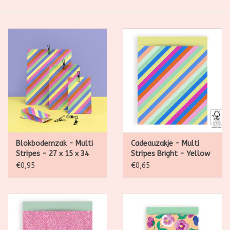
SALE
Kadootjes
Belgisch
Workshops
Furry Friends
Blokbodemzak - Multi
Cadeauzakje - Multi
Stripes - 27 x 15 x 34
Stripes Bright - Yellow
cm - per stuk
- 27 x 34 cm - per stuk
€0,95
€0,65