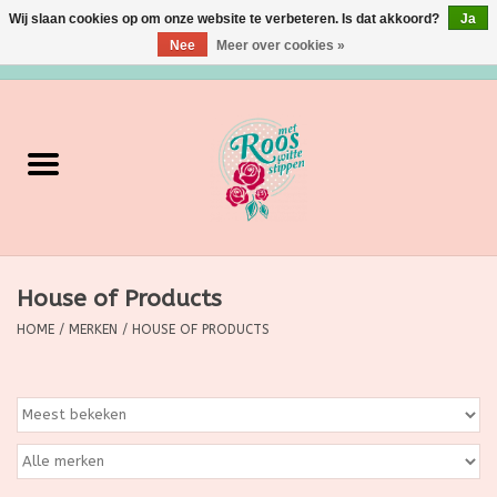
Wij slaan cookies op om onze website te verbeteren. Is dat akkoord?
Ja
Nee
Meer over cookies »
0 Artikelen - €0,00
Home
Verzorging
Make up
House of Products
Grimeermateriaal
HOME
/
MERKEN
/
HOUSE OF PRODUCTS
Eten/Drinken
Huishoudartikelen
Ditjes & Datjes