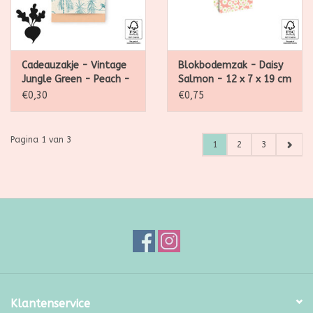
Cadeauzakje - Vintage
Blokbodemzak - Daisy
Jungle Green - Peach -
Salmon - 12 x 7 x 19 cm
12 x 19 cm - per stuk
- per stuk
€0,30
€0,75
Pagina 1 van 3
1
2
3
Klantenservice