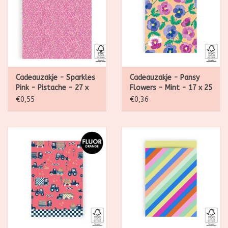
Cadeauzakje - Sparkles
Cadeauzakje - Pansy
Pink - Pistache - 27 x
Flowers - Mint - 17 x 25
34 cm - per stuk
cm - per stuk
€0,55
€0,36