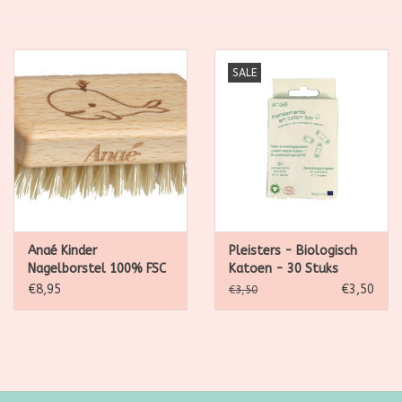
SALE
SALE
Kadootjes
Belgisch
Workshops
Furry Friends
Anaé Kinder
Pleisters - Biologisch
Nagelborstel 100% FSC
Katoen - 30 Stuks
beukenhout
€8,95
€3,50
€3,50