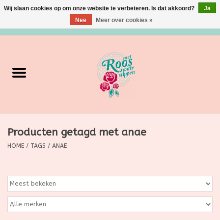
Wij slaan cookies op om onze website te verbeteren. Is dat akkoord?
Ja
Nee
Meer over cookies »
0 Artikelen - €0,00
Home
Verzorging
Make up
Producten getagd met anae
Grimeermateriaal
HOME
/
TAGS
/
ANAE
Eten/Drinken
Huishoudartikelen
Ditjes & Datjes