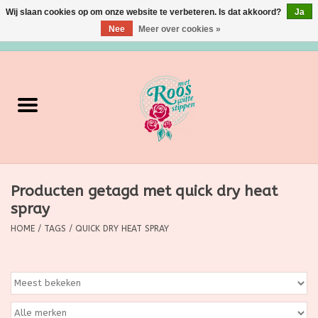
Wij slaan cookies op om onze website te verbeteren. Is dat akkoord?
Ja
Nee
Meer over cookies »
0 Artikelen - €0,00
Home
Verzorging
Make up
Producten getagd met quick dry heat
Grimeermateriaal
spray
Eten/Drinken
HOME
/
TAGS
/
QUICK DRY HEAT SPRAY
Huishoudartikelen
Ditjes & Datjes