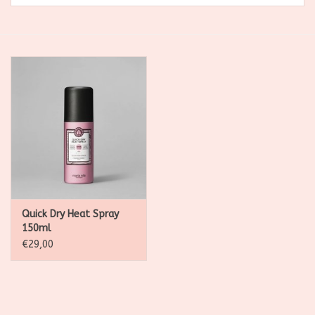
SALE
Kadootjes
Belgisch
Workshops
Furry Friends
Quick Dry Heat Spray
150ml
€29,00