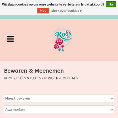
Wij slaan cookies op om onze website te verbeteren. Is dat akkoord?
Ja
Nee
Meer over cookies »
0 Artikelen - €0,00
Home
Verzorging
Make up
Bewaren & Meenemen
Grimeermateriaal
HOME
/
DITJES & DATJES
/
BEWAREN & MEENEMEN
Eten/Drinken
Huishoudartikelen
Ditjes & Datjes