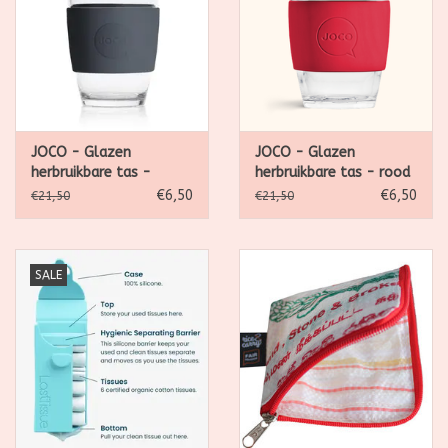
JOCO - Glazen
JOCO - Glazen
herbruikbare tas -
herbruikbare tas - rood
donkergrijs - 12oz
- 12oz (354ml)
€6,50
€6,50
€21,50
€21,50
(354ml)
SALE