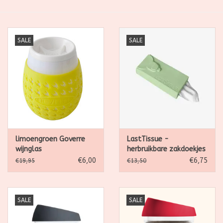
SALE
SALE
SALE
Kadootjes
Belgisch
Workshops
Furry Friends
limoengroen Goverre
LastTissue -
wijnglas
herbruikbare zakdoekjes
- Green
€6,00
€6,75
€19,95
€13,50
SALE
SALE