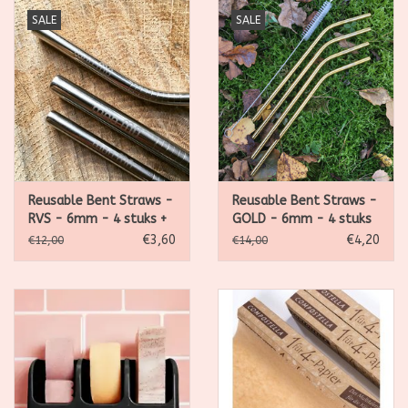
SALE
SALE
Reusable Bent Straws -
Reusable Bent Straws -
RVS - 6mm - 4 stuks +
GOLD - 6mm - 4 stuks
brush
+ brush
€3,60
€4,20
€12,00
€14,00