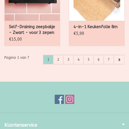
Self-Draining zeepbakje
4-in-1 Keukenfolie 8m
- Zwart - voor 3 zepen
€5,99
€15,00
Pagina 1 van 7
1
2
3
4
5
6
7
Klantenservice