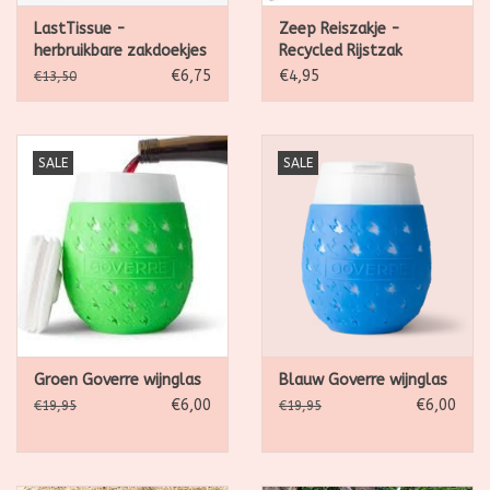
LastTissue -
Zeep Reiszakje -
herbruikbare zakdoekjes
Recycled Rijstzak
- Turquoise
€6,75
€4,95
€13,50
SALE
SALE
Groen Goverre wijnglas
Blauw Goverre wijnglas
€6,00
€6,00
€19,95
€19,95