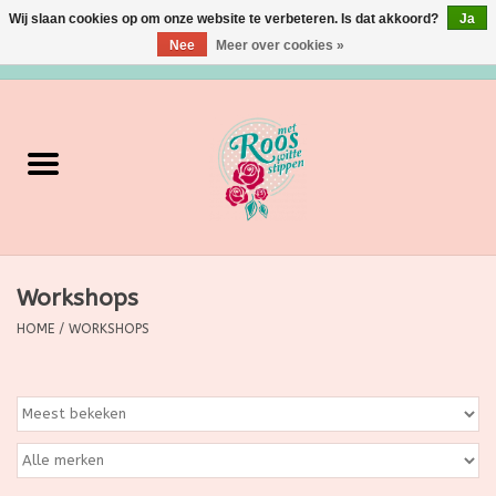
Wij slaan cookies op om onze website te verbeteren. Is dat akkoord?
Ja
Nee
Meer over cookies »
0 Artikelen - €0,00
Home
Verzorging
Make up
Workshops
Grimeermateriaal
HOME
/
WORKSHOPS
Eten/Drinken
Huishoudartikelen
Ditjes & Datjes