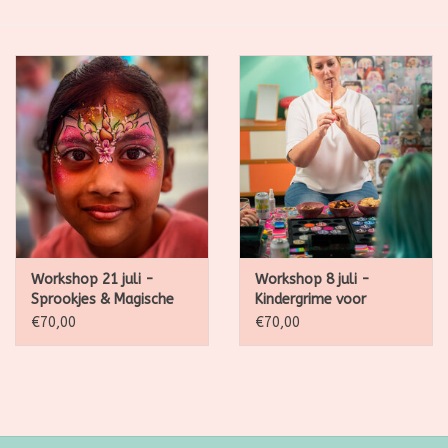
SALE
Kadootjes
Belgisch
Workshops
Furry Friends
Workshop 21 juli -
Workshop 8 juli -
Sprookjes & Magische
Kindergrime voor
wezens
beginners
€70,00
€70,00