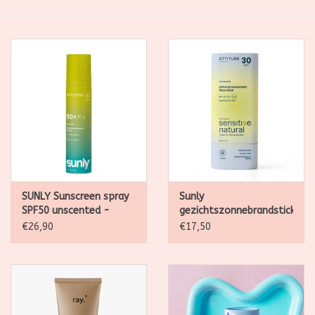
SALE
Kadootjes
Belgisch
Workshops
Furry Friends
SUNLY Sunscreen spray
Sunly
SPF50 unscented -
gezichtszonnebrandstick
75ml
SPF30 gevoelige huid
€26,90
€17,50
20g