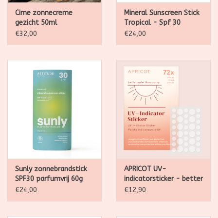
Cime zonnecreme
Mineral Sunscreen Stick
gezicht 50ml
Tropical - Spf 30
€32,00
€24,00
Sunly zonnebrandstick
APRICOT UV-
SPF30 parfumvrij 60g
indicatorsticker - better
safe than sorry - x72
€24,00
€12,90