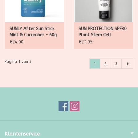
SUNLY After Sun Stick
SUN PROTECTION SPF30
Mint & Cucumber - 60g
Plant Stem Cell
Antioxidant Body
€24,00
€27,95
Sunscreen - 100ml
Pagina 1 van 3
1
2
3
Klantenservice