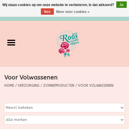
Wij slaan cookies op om onze website te verbeteren. Is dat akkoord?
Ja
Nee
Meer over cookies »
0 Artikelen - €0,00
Home
Verzorging
Make up
Voor Volwassenen
Grimeermateriaal
HOME
/
VERZORGING
/
ZONNEPRODUCTEN
/
VOOR VOLWASSENEN
Eten/Drinken
Huishoudartikelen
Ditjes & Datjes