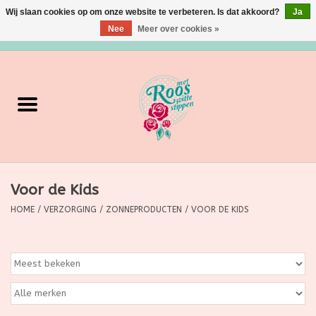
Wij slaan cookies op om onze website te verbeteren. Is dat akkoord?
Ja
Nee
Meer over cookies »
0 Artikelen - €0,00
Home
Verzorging
Make up
Voor de Kids
Grimeermateriaal
HOME
/
VERZORGING
/
ZONNEPRODUCTEN
/
VOOR DE KIDS
Eten/Drinken
Huishoudartikelen
Ditjes & Datjes