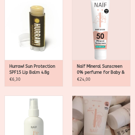
Hurraw! Sun Protection
Naïf Mineral Sunscreen
SPF15 Lip Balm 4.8g
0% perfume for Baby &
Kids SPF50 100ML
€6,30
€24,00