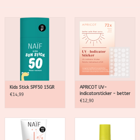
SALE
Kadootjes
Belgisch
Workshops
Furry Friends
Kids Stick SPF50 15GR
APRICOT UV-
indicatorsticker - better
€14,99
safe than sorry - x72
€12,90