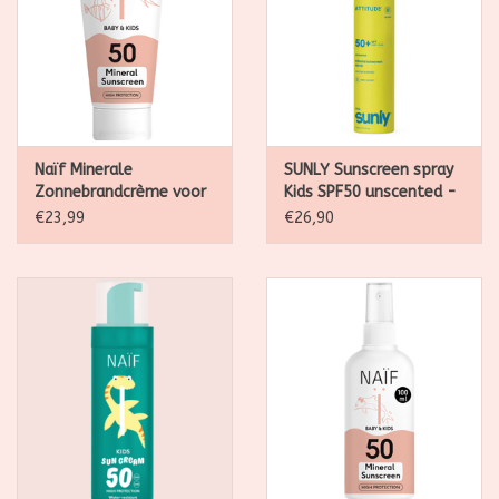
Naïf Minerale
SUNLY Sunscreen spray
Zonnebrandcrème voor
Kids SPF50 unscented -
Baby & Kids Factor 50
75ml
€23,99
€26,90
100ML