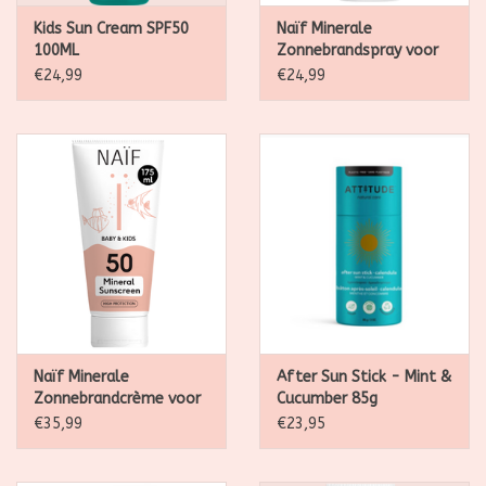
Kids Sun Cream SPF50
Naïf Minerale
100ML
Zonnebrandspray voor
Baby & Kids Factor 50
€24,99
€24,99
100ML
Naïf Minerale
After Sun Stick - Mint &
Zonnebrandcrème voor
Cucumber 85g
Baby & Kids Factor 50
€35,99
€23,95
175ML