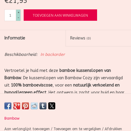
€21,95
+
TOEVOEGEN AAN WINKELWAGEN
-
Informatie
Reviews
(0)
Beschikbaarheid:
In backorder
Vertroetel je huid met deze
bamboe kussenslopen van
Bambaw
. De kussenslopen van Bambaw Cozy zijn vervaardigd
uit
100% bamboeviscose
, voor een
natuurlijk verkoelend en
hypoallergeen effect
. Het ontwerp is zacht voor huid en haar,
zodat je kalm en uitgerust ontwaakt.
Bambaw
eigenschappen:
Aan verlanglijst toevoegen
/
Toevoegen om te vergelijken
/
Afdrukken
•
Ultrazacht en ademend
, voor een luxueuze nachtrust