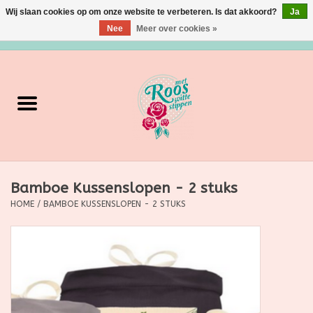
Wij slaan cookies op om onze website te verbeteren. Is dat akkoord?
Ja
Nee
Meer over cookies »
0 Artikelen - €0,00
Home
Verzorging
Make up
Bamboe Kussenslopen - 2 stuks
Grimeermateriaal
HOME
/
BAMBOE KUSSENSLOPEN - 2 STUKS
Eten/Drinken
Huishoudartikelen
Ditjes & Datjes