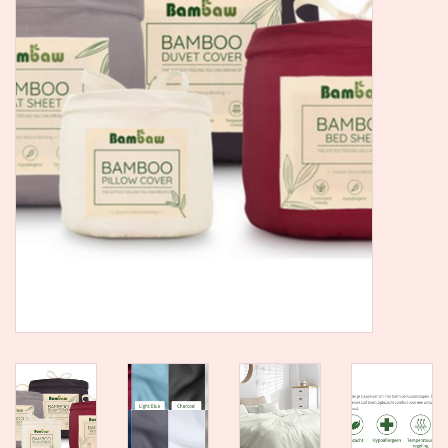
SALE
Kadootjes
Belgisch
Workshops
Furry Friends