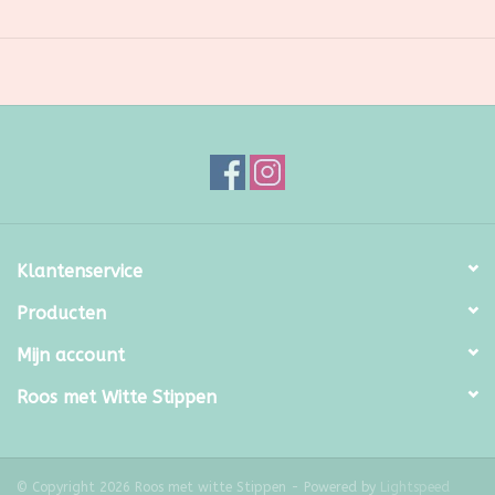
•
Van nature hypoallergeen:
ideaal voor een gevoelige huid
•
Temperatuurregulerend
en vochtafvoerend
•
100% bamboe beddengoed,
niet gemengd met synthetische
stoffen
Klantenservice
Producten
Mijn account
Roos met Witte Stippen
© Copyright 2026 Roos met witte Stippen - Powered by
Lightspeed