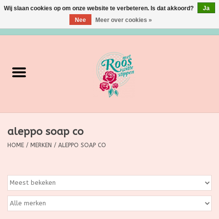
Wij slaan cookies op om onze website te verbeteren. Is dat akkoord?
Ja
Nee
Meer over cookies »
0 Artikelen - €0,00
Home
Verzorging
Make up
aleppo soap co
Grimeermateriaal
HOME
/
MERKEN
/
ALEPPO SOAP CO
Eten/Drinken
Huishoudartikelen
Ditjes & Datjes