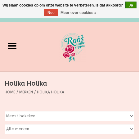
Wij slaan cookies op om onze website te verbeteren. Is dat akkoord?
Ja
Nee
Meer over cookies »
0 Artikelen - €0,00
Home
Verzorging
Make up
Holika Holika
Grimeermateriaal
HOME
/
MERKEN
/
HOLIKA HOLIKA
Eten/Drinken
Huishoudartikelen
Ditjes & Datjes