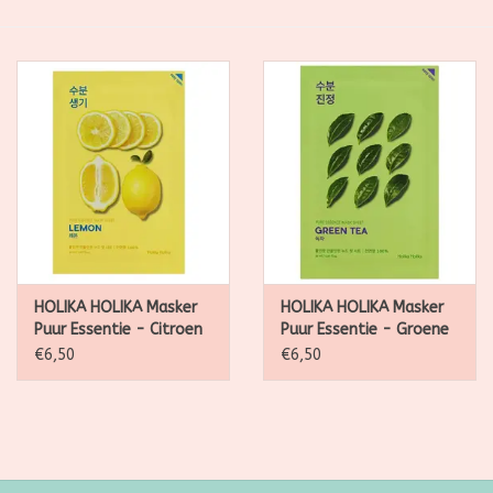
SALE
Kadootjes
Belgisch
Workshops
Furry Friends
HOLIKA HOLIKA Masker
HOLIKA HOLIKA Masker
Puur Essentie - Citroen
Puur Essentie - Groene
Thee
€6,50
€6,50