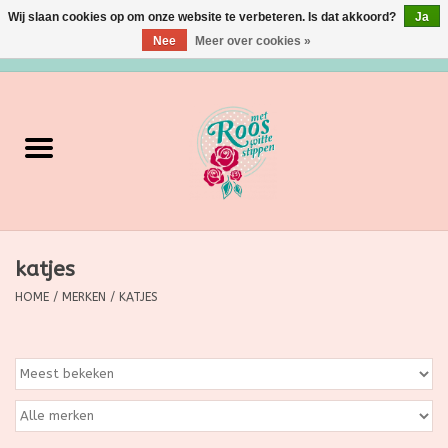
Wij slaan cookies op om onze website te verbeteren. Is dat akkoord?
Ja
Nee
Meer over cookies »
0 Artikelen - €0,00
Home
Verzorging
Make up
katjes
Grimeermateriaal
HOME
/
MERKEN
/
KATJES
Eten/Drinken
Huishoudartikelen
Ditjes & Datjes