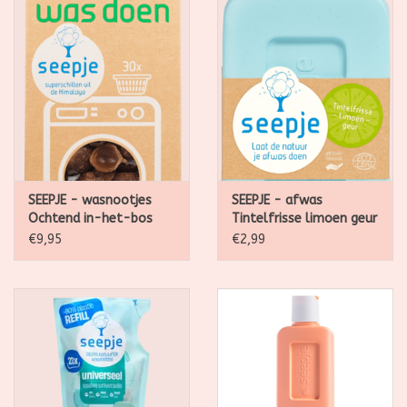
SEEPJE - wasnootjes
SEEPJE - afwas
Ochtend in-het-bos
Tintelfrisse limoen geur
geur
500ml
€9,95
€2,99