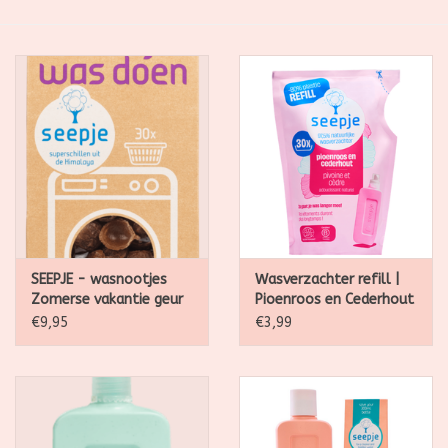
SALE
Kadootjes
Belgisch
Workshops
Furry Friends
SEEPJE - wasnootjes
Wasverzachter refill |
Zomerse vakantie geur
Pioenroos en Cederhout
- lavendel
750ml
€9,95
€3,99