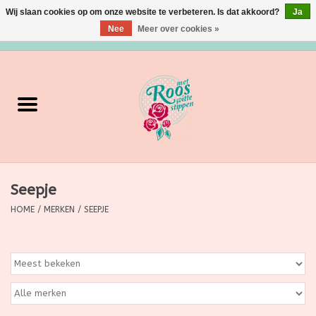
Wij slaan cookies op om onze website te verbeteren. Is dat akkoord?
Ja
Nee
Meer over cookies »
0 Artikelen - €0,00
Home
Verzorging
Make up
Seepje
Grimeermateriaal
HOME
/
MERKEN
/
SEEPJE
Eten/Drinken
Huishoudartikelen
Ditjes & Datjes