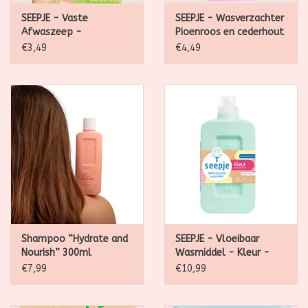
SEEPJE - Vaste
SEEPJE - Wasverzachter
Afwaszeep -
Pioenroos en cederhout
Limoengeur 120g
750ml
€3,49
€4,49
Shampoo “Hydrate and
SEEPJE - Vloeibaar
Nourish” 300ml
Wasmiddel - Kleur -
Magische Magnolia 1l
€7,99
€10,99