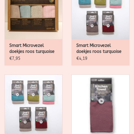
Smart Microvezel
Smart Microvezel
doekjes roos turquoise
doekjes roos turquoise
- 4 stuks 32 x 31cm
- 24 x 24cm - 2 doekjes
€7,95
€4,19