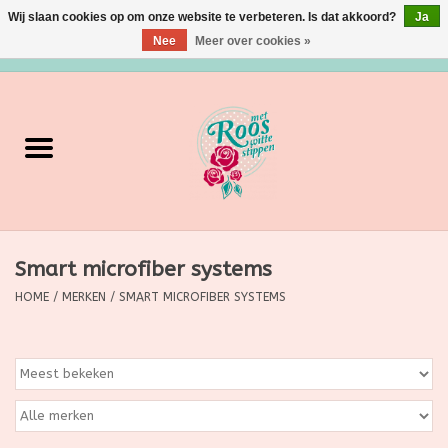
Wij slaan cookies op om onze website te verbeteren. Is dat akkoord?
Ja
Nee
Meer over cookies »
0 Artikelen - €0,00
Home
Verzorging
Make up
Smart microfiber systems
Grimeermateriaal
HOME
/
MERKEN
/
SMART MICROFIBER SYSTEMS
Eten/Drinken
Huishoudartikelen
Ditjes & Datjes