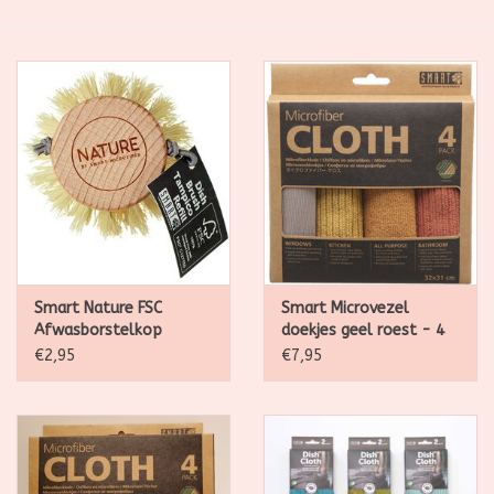
SALE
Kadootjes
Belgisch
Workshops
Furry Friends
Smart Nature FSC
Smart Microvezel
Afwasborstelkop
doekjes geel roest - 4
vervanging, van
stuks 32 x 31cm
€2,95
€7,95
natuurlijke Tampico
vezels