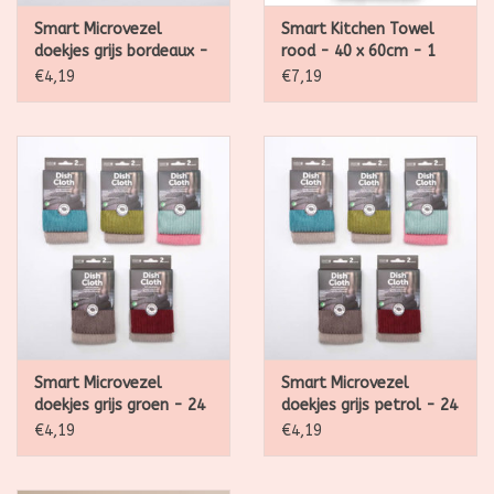
Smart Microvezel
Smart Kitchen Towel
doekjes grijs bordeaux -
rood - 40 x 60cm - 1
24 x 24cm - 2 doekjes
stuk
€4,19
€7,19
Smart Microvezel
Smart Microvezel
doekjes grijs groen - 24
doekjes grijs petrol - 24
x 24cm - 2 doekjes
x 24cm - 2 doekjes
€4,19
€4,19