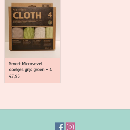
Smart Microvezel
doekjes grijs groen - 4
stuks 32 x 31cm
€7,95