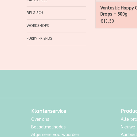
KADOOTJES
Vantastic Happy 
BELGISCH
Drops - 500g
€13,50
WORKSHOPS
FURRY FRIENDS
Klantenservice
Produ
Over ons
Alle pr
Betaalmethodes
Nieuwe 
Algemene voorwaarden
Aanbied