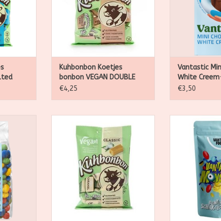
es
Kuhbonbon Koetjes
Vantastic Min
lted
bonbon VEGAN DOUBLE
White Creem
CHOC, 165g
€4,25
€3,50
onsters in
Koetjes bonbon VEGAN, 165g
Lekkere veg
urtjes
Lekkere zachte karamel bonbon
confe