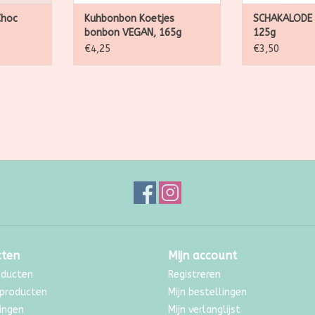
Choc
Kuhbonbon Koetjes
SCHAKALODE 
bonbon VEGAN, 165g
125g
€4,25
€3,50
cten
Mijn account
oducten
Registreren
producten
Mijn bestellingen
ingen
Mijn verlanglijst