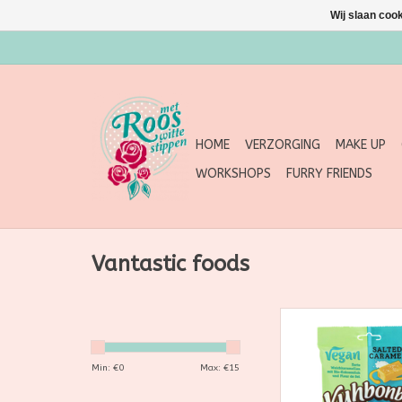
Wij slaan coo
HOME
VERZORGING
MAKE UP
WORKSHOPS
FURRY FRIENDS
Vantastic foods
Kuhbonbon Koetje
VEGAN salted cara
Min: €
0
Max: €
15