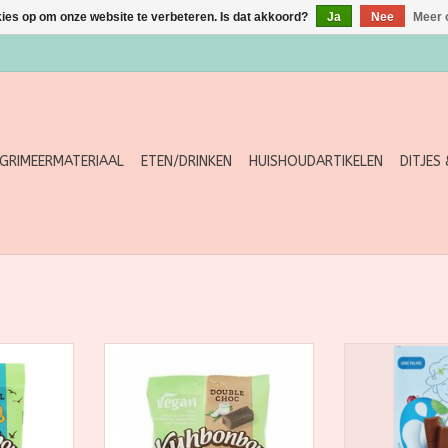
kies op om onze website te verbeteren. Is dat akkoord?
Ja
Nee
Meer 
GRIMEERMATERIAAL
ETEN/DRINKEN
HUISHOUDARTIKELEN
DITJES
s bonbon
Koetjes bonbon VEGAN DOUBLE
lekkere mini 
mel, 165g
CHOC, 165g Lekkere zachte
caramel bonbon
TOEVOEGEN AAN WINKELWAGEN