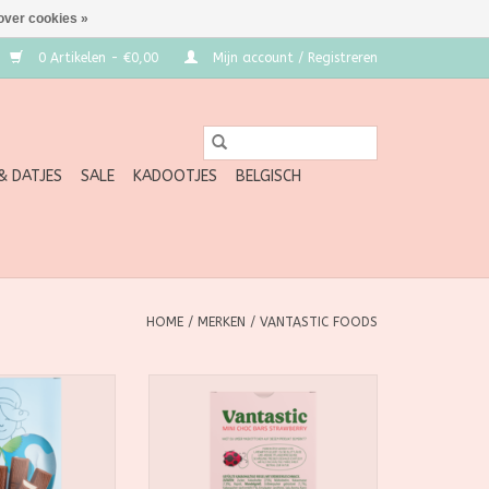
over cookies »
0 Artikelen - €0,00
Mijn account / Registreren
 & DATJES
SALE
KADOOTJES
BELGISCH
HOME
/
MERKEN
/
VANTASTIC FOODS
chocolade bars
Lekkere vegan chocoladereep
met aardbeienvulling.