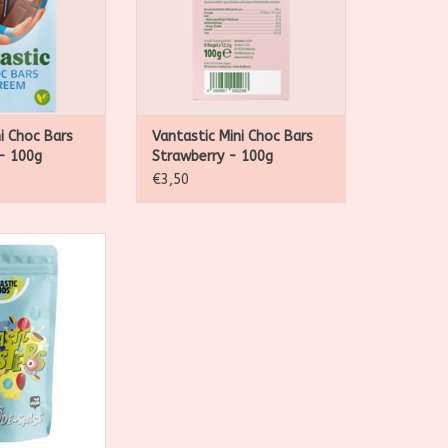
i Choc Bars
Vantastic Mini Choc Bars
- 100g
Strawberry - 100g
€3,50
an chocolade
tti's.