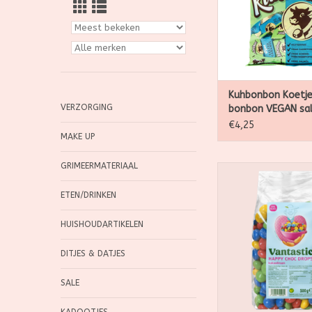
Kuhbonbon Koetj
VERZORGING
bonbon VEGAN sa
caramel, 165g
€4,25
MAKE UP
GRIMEERMATERIAAL
lekkere schakelde m
verschillende kle
ETEN/DRINKEN
HUISHOUDARTIKELEN
DITJES & DATJES
SALE