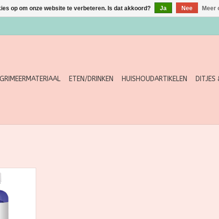
kies op om onze website te verbeteren. Is dat akkoord?
Ja
Nee
Meer 
GRIMEERMATERIAAL
ETEN/DRINKEN
HUISHOUDARTIKELEN
DITJES
lder - 90
58g
NKELWAGEN