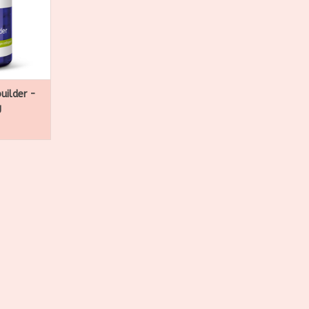
uilder -
g