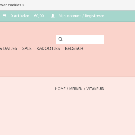
over cookies »
0 Artikelen - €0,00
Mijn account / Registreren
 & DATJES
SALE
KADOOTJES
BELGISCH
HOME
/
MERKEN
/
VITAKRUID