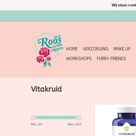
Wij slaan coo
HOME
VERZORGING
MAKE UP
WORKSHOPS
FURRY FRIENDS
Vitakruid
Vegan collageen bui
tabletten 1
TOEVOEGEN AAN WI
Min: €
0
Max: €
30