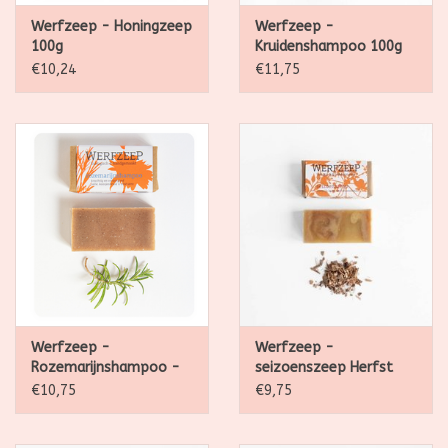
Werfzeep - Honingzeep
Werfzeep -
100g
Kruidenshampoo 100g
€10,24
€11,75
Werfzeep -
Werfzeep -
Rozemarijnshampoo -
seizoenszeep Herfst
100 gr
100g
€10,75
€9,75