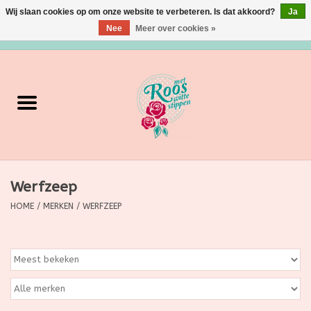
Wij slaan cookies op om onze website te verbeteren. Is dat akkoord?
Ja
Nee
Meer over cookies »
0 Artikelen - €0,00
Home
Verzorging
Make up
Werfzeep
Grimeermateriaal
HOME
/
MERKEN
/
WERFZEEP
Eten/Drinken
Huishoudartikelen
Ditjes & Datjes