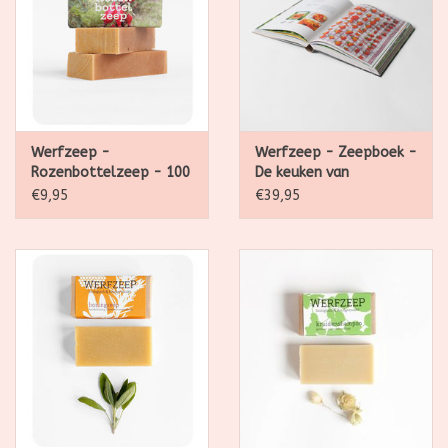
Werfzeep -
Werfzeep - Zeepboek -
Rozenbottelzeep - 100
De keuken van
g
Werfzeep
€9,95
€39,95