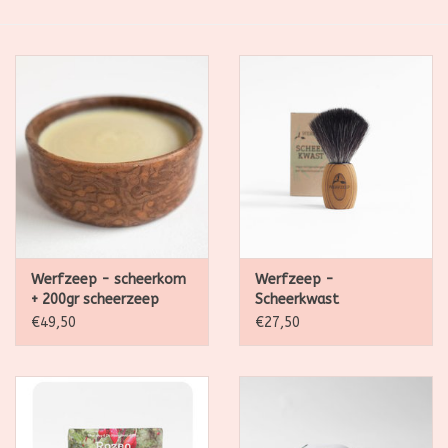
SALE
Kadootjes
Belgisch
Workshops
Furry Friends
Werfzeep - scheerkom
Werfzeep -
+ 200gr scheerzeep
Scheerkwast
€49,50
€27,50