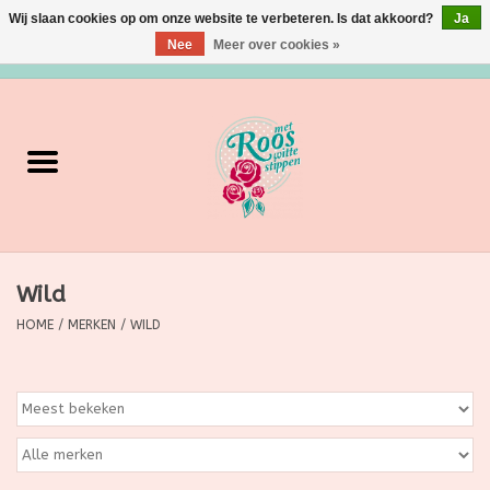
Wij slaan cookies op om onze website te verbeteren. Is dat akkoord?
Ja
Nee
Meer over cookies »
0 Artikelen - €0,00
Home
Verzorging
Make up
Wild
Grimeermateriaal
HOME
/
MERKEN
/
WILD
Eten/Drinken
Huishoudartikelen
Ditjes & Datjes