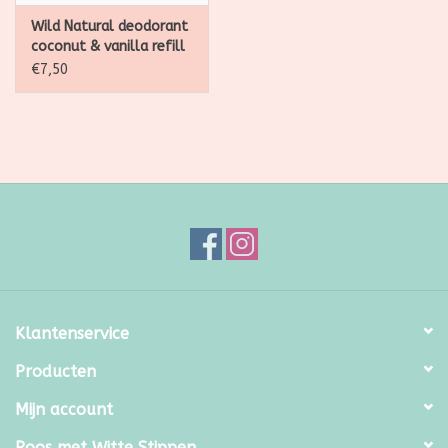
Wild Natural deodorant
coconut & vanilla refill
40g
€7,50
Klantenservice
Producten
Mijn account
Roos met Witte Stippen