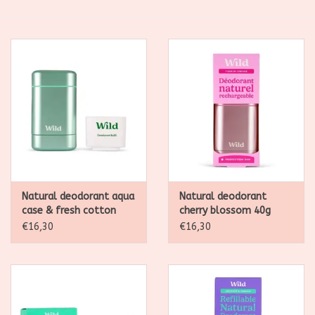
SALE
Kadootjes
Belgisch
Workshops
Furry Friends
Natural deodorant aqua
Natural deodorant
case & fresh cotton
cherry blossom 40g
seasalt 40g
€16,30
€16,30