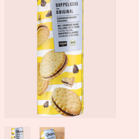
SALE
Kadootjes
Belgisch
Workshops
Furry Friends