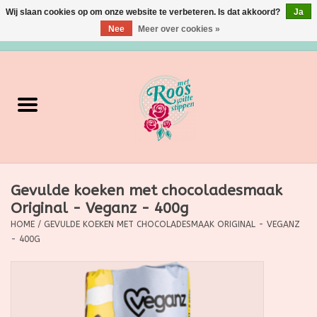
Wij slaan cookies op om onze website te verbeteren. Is dat akkoord?
Ja
Nee
Meer over cookies »
0 Artikelen - €0,00
Home
Verzorging
Make up
Gevulde koeken met chocoladesmaak
Grimeermateriaal
Original - Veganz - 400g
HOME
/
GEVULDE KOEKEN MET CHOCOLADESMAAK ORIGINAL - VEGANZ
Eten/Drinken
- 400G
Huishoudartikelen
Ditjes & Datjes