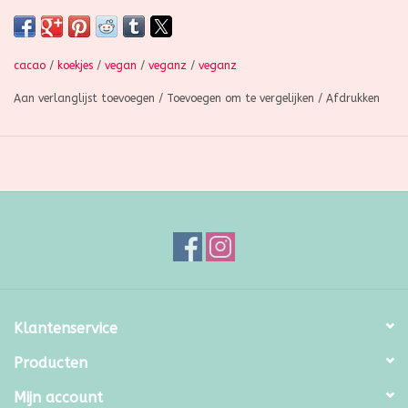
brut*, graisse de palme*, cacao dégraissé* (17 %), émulsifiant :
lécithines de tournesol* ; arôme naturel de vanille Bourbon*).
*issus de l'agriculture biologique
cacao
/
koekjes
/
vegan
/
veganz
/
veganz
Aan verlanglijst toevoegen
/
Toevoegen om te vergelijken
/
Afdrukken
Klantenservice
Producten
Mijn account