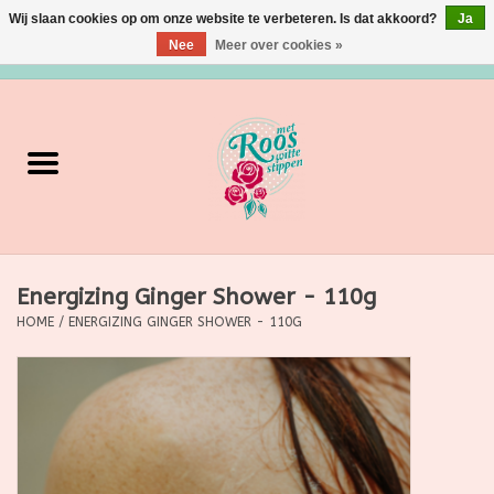
Wij slaan cookies op om onze website te verbeteren. Is dat akkoord?
Ja
Nee
Meer over cookies »
0 Artikelen - €0,00
Home
Verzorging
Make up
Energizing Ginger Shower - 110g
Grimeermateriaal
HOME
/
ENERGIZING GINGER SHOWER - 110G
Eten/Drinken
Huishoudartikelen
Ditjes & Datjes