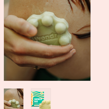
SALE
Kadootjes
Belgisch
Workshops
Furry Friends