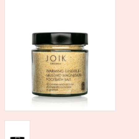
SALE
Kadootjes
Belgisch
Workshops
Furry Friends