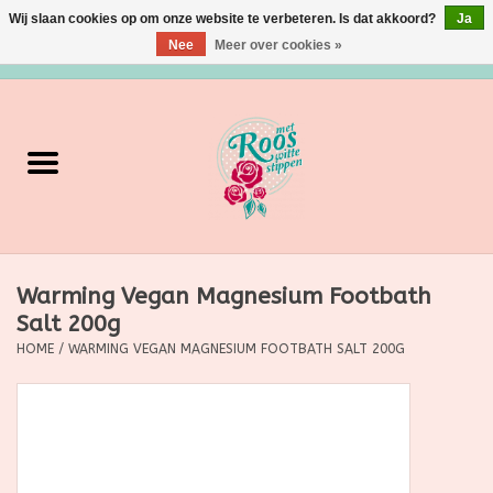
Wij slaan cookies op om onze website te verbeteren. Is dat akkoord?
Ja
Nee
Meer over cookies »
0 Artikelen - €0,00
Home
Verzorging
Make up
Warming Vegan Magnesium Footbath
Grimeermateriaal
Salt 200g
HOME
/
WARMING VEGAN MAGNESIUM FOOTBATH SALT 200G
Eten/Drinken
Huishoudartikelen
Ditjes & Datjes