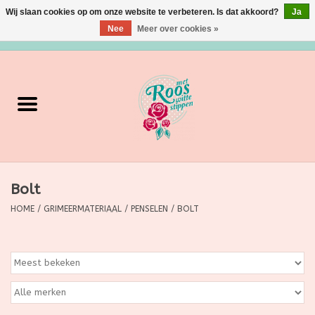
Wij slaan cookies op om onze website te verbeteren. Is dat akkoord?
Ja
Nee
Meer over cookies »
0 Artikelen - €0,00
Home
Verzorging
Make up
Bolt
Grimeermateriaal
HOME
/
GRIMEERMATERIAAL
/
PENSELEN
/
BOLT
Eten/Drinken
Huishoudartikelen
Ditjes & Datjes