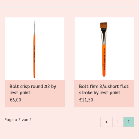
SALE
Kadootjes
Belgisch
Workshops
Furry Friends
Bolt crisp round #3 by
Bolt firm 3/4 short flat
Jest paint
stroke by Jest paint
€6,00
€11,50
Pagina 2 van 2
1
2