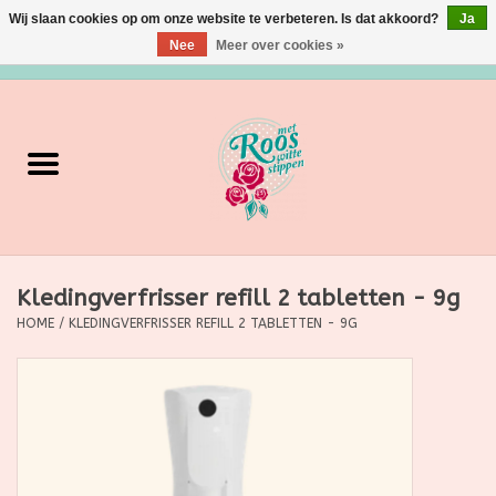
Wij slaan cookies op om onze website te verbeteren. Is dat akkoord?
Ja
Nee
Meer over cookies »
0 Artikelen - €0,00
Home
Verzorging
Make up
Kledingverfrisser refill 2 tabletten - 9g
Grimeermateriaal
HOME
/
KLEDINGVERFRISSER REFILL 2 TABLETTEN - 9G
Eten/Drinken
Huishoudartikelen
Ditjes & Datjes