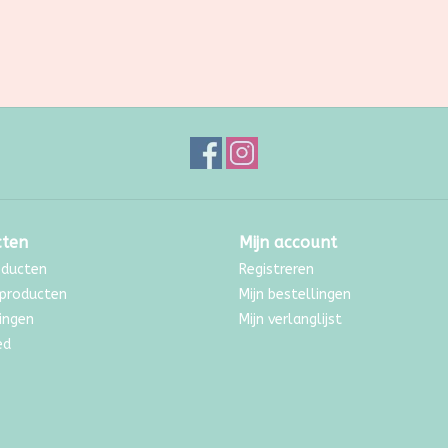
cten
Mijn account
oducten
Registreren
producten
Mijn bestellingen
ingen
Mijn verlanglijst
ed