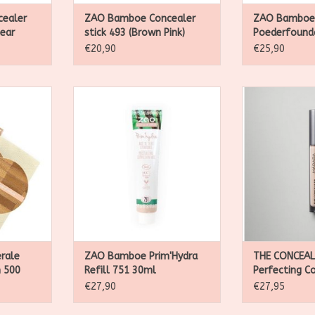
ealer
ZAO Bamboe Concealer
ZAO Bamboe 
lear
stick 493 (Brown Pink)
Poederfound
(Neutral Beig
€20,90
€25,90
ologisch,
Zao, natuurlijk, biologisch,
The Concealer
avulbare
veganistisch en navulbare
een lichtgewicht
make-up
natuurlijke 
donkere kringe
NKELWAGEN
TOEVOEGEN AAN WINKELWAGEN
en roodhei
camoufleert, ter
de huid verzo
smelt moeiteloo
een naad
TOEVOEGEN AA
rale
ZAO Bamboe Prim'Hydra
THE CONCEAL
 500
Refill 751 30ml
Perfecting Co
le)
Latte 25 - 4
€27,90
€27,95