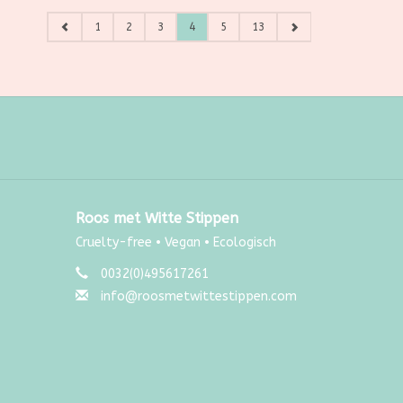
1
2
3
4
5
13
Roos met Witte Stippen
Cruelty-free • Vegan • Ecologisch
0032(0)495617261
info@roosmetwittestippen.com