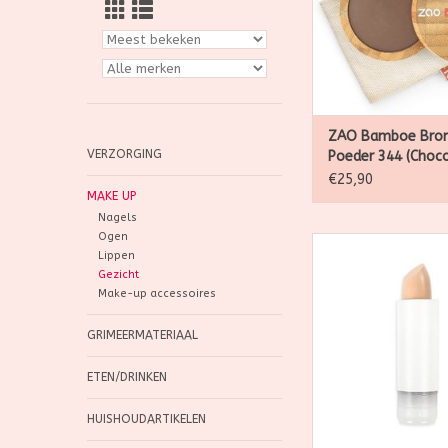
ZAO Bamboe Bron
VERZORGING
Poeder 344 (Choco
€25,90
MAKE UP
Nagels
Ogen
Zao, natuurlijk, bi
Lippen
veganistisch en n
Gezicht
make-up
Make-up accessoires
TOEVOEGEN AAN WI
GRIMEERMATERIAAL
ETEN/DRINKEN
HUISHOUDARTIKELEN