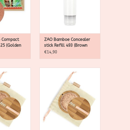
N WINKELWAGEN
 Compact
ZAO Bamboe Concealer
325 (Golden
stick Refill 493 (Brown
Pink)
€14,90
jk, biologisch,
Zao, natuurlijk, biologisch,
 en navulbare
veganistisch en navulbare
e-up
make-up
N WINKELWAGEN
TOEVOEGEN AAN WINKELWAGEN