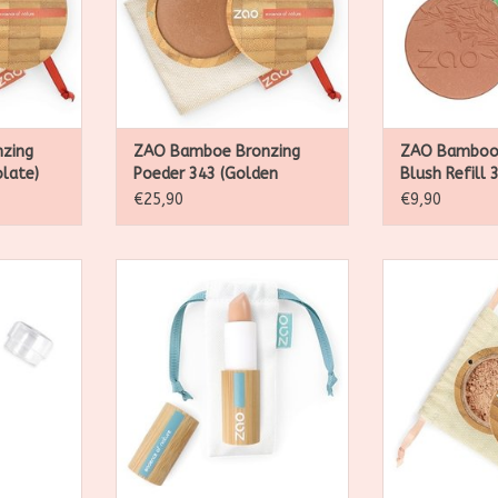
TOEVOEGEN AA
zing
ZAO Bamboe Bronzing
ZAO Bamboo
late)
Poeder 343 (Golden
Blush Refill 
Bronze)
Coral)
€25,90
€9,90
ologisch,
Zao, natuurlijk, biologisch,
Zao, natuurli
avulbare
veganistisch en navulbare
veganistisch
make-up
mak
NKELWAGEN
TOEVOEGEN AAN WINKELWAGEN
TOEVOEGEN AA