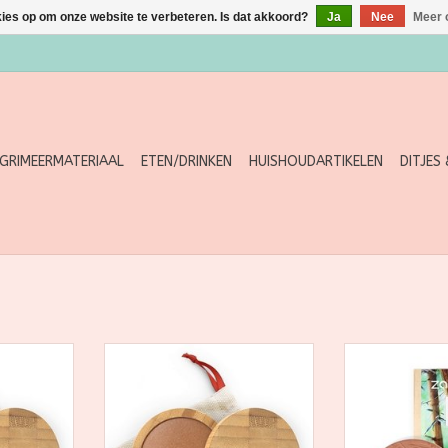
kies op om onze website te verbeteren. Is dat akkoord?
Ja
Nee
Meer 
GRIMEERMATERIAAL
ETEN/DRINKEN
HUISHOUDARTIKELEN
DITJES
ologisch,
Zao, natuurlijk, biologisch,
De laatste 
avulbare
veganistisch en navulbare
perfecte teint
make-up
geef je met de
je gezicht vor
NKELWAGEN
TOEVOEGEN AAN WINKELWAGEN
gl