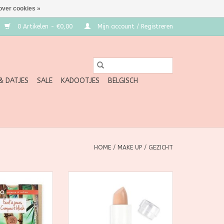
over cookies »
0 Artikelen - €0,00
Mijn account / Registreren
 & DATJES
SALE
KADOOTJES
BELGISCH
HOME
/
MAKE UP
/
GEZICHT
stap voor een
Zao, natuurlijk, biologisch,
. In een oogwenk
veganistisch en navulbare
ze blush van Zao
make-up
m en een gezonde
TOEVOEGEN AAN WINKELWAGEN
oed.