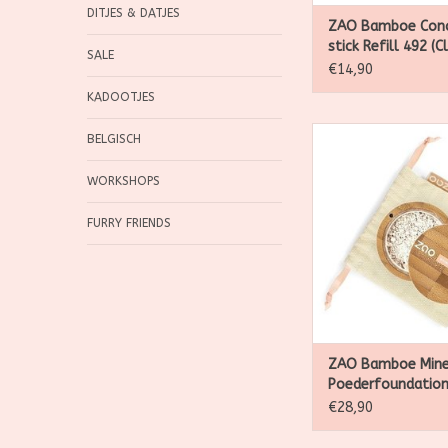
DITJES & DATJES
ZAO Bamboe Conc
stick Refill 492 (C
SALE
Beige)
€14,90
KADOOTJES
Zao, natuurlijk, bi
BELGISCH
veganistisch en n
make-up
WORKSHOPS
TOEVOEGEN AAN WI
FURRY FRIENDS
ZAO Bamboe Mine
Poederfoundation
(Mattifying Invisib
€28,90