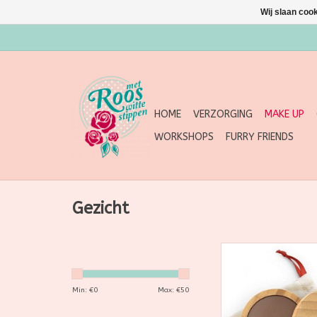
Wij slaan coo
HOME
VERZORGING
MAKE UP
WORKSHOPS
FURRY FRIENDS
Gezicht
Zao, natuurlijk, bi
veganistisch en n
make-up
Min: €
0
Max: €
50
TOEVOEGEN AAN WI