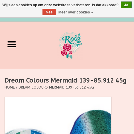
Wij slaan cookies op om onze website te verbeteren. Is dat akkoord?
Ja
Nee
Meer over cookies »
0 Artikelen - €0,00
Home
Verzorging
Make up
Dream Colours Mermaid 139-85.912 45g
Grimeermateriaal
HOME
/
DREAM COLOURS MERMAID 139-85.912 45G
Eten/Drinken
Huishoudartikelen
Ditjes & Datjes