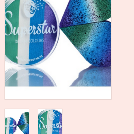
SALE
Kadootjes
Belgisch
Workshops
Furry Friends