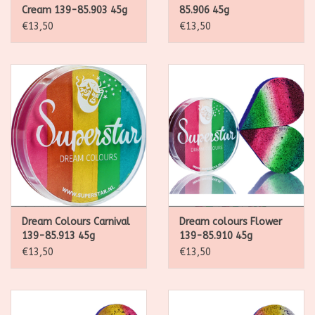
Cream 139-85.903 45g
85.906 45g
trekt de make-up in de huid.
€13,50
€13,50
De Superstar Make up Eraser zwart is ideaal voor het
verwijderen van schmink. Maak het doekje nat met water en
gebruik eventueel wat milde zeep. Veeg er voorzichtig mee
over de geschminkte huid om de make-up te verwijderen.
Dream Colours Carnival
Dream colours Flower
139-85.913 45g
139-85.910 45g
€13,50
€13,50