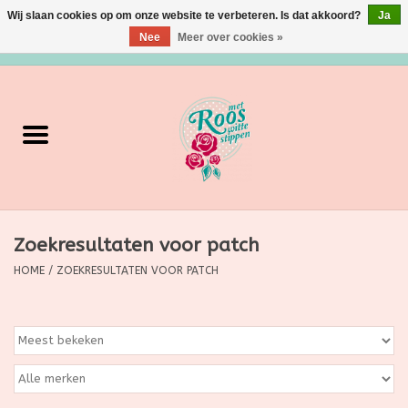
Wij slaan cookies op om onze website te verbeteren. Is dat akkoord?
Ja
Nee
Meer over cookies »
0 Artikelen - €0,00
Home
Verzorging
Make up
Zoekresultaten voor patch
Grimeermateriaal
HOME
/
ZOEKRESULTATEN VOOR PATCH
Eten/Drinken
Huishoudartikelen
Ditjes & Datjes