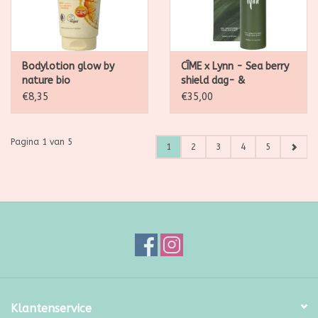
Bodylotion glow by
CÎME x Lynn - Sea berry
nature bio
shield dag- &
nachtcrème 50ml
€8,35
€35,00
Pagina 1 van 5
1
2
3
4
5
Klantenservice