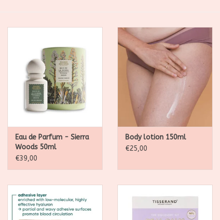
SALE
Kadootjes
Belgisch
Workshops
Furry Friends
Eau de Parfum - Sierra
Body lotion 150ml
Woods 50ml
€25,00
€39,00