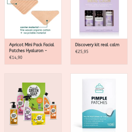
Apricot Mini Pack Facial
Discovery kit real calm
Patches Hyaluron -
€25,95
Down the frown
€14,90