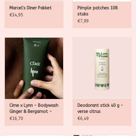
Marcel's Diner Pakket
Pimple patches 108
stuks
€34,95
€7,99
Cime x Lynn - Bodywash
Deodorant stick 40 g -
Ginger & Bergamot -
verse citrus
325ml
€16,70
€6,49