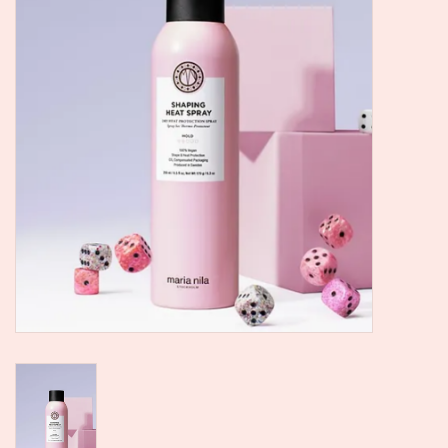
SALE
Kadootjes
Belgisch
Workshops
Furry Friends