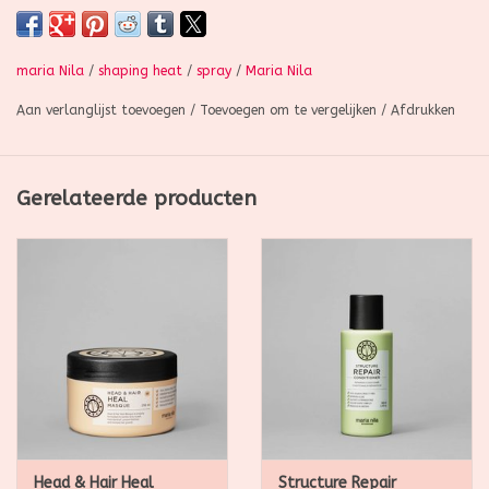
Shaping & styling
Hitte-bescherming
maria Nila
/
shaping heat
/
spray
/
Maria Nila
Stevigheid
Aan verlanglijst toevoegen
/
Toevoegen om te vergelijken
/
Afdrukken
Geen crunch
Medium hold
Gerelateerde producten
Deze lichte spray beschermt en voedt het haar terwijl het ook
voorzichtig het haar vormt ter voorbereiding op styling met
hete tools. Met actieve ingrediënten zoals Squalane en
Glycerine om het vochtniveau van het haar en de hoofdhuid te
behouden, helpt de spray je favoriete stijlen te creëren en
zorgt ervoor dat het haar in vorm blijft en beschermd is tegen
eventuele warmteschade.
Head & Hair Heal
Structure Repair
Gebruiksaanwijzing