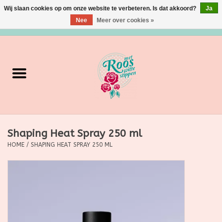
Wij slaan cookies op om onze website te verbeteren. Is dat akkoord?
Ja
Nee
Meer over cookies »
0 Artikelen - €0,00
Home
Verzorging
Make up
Shaping Heat Spray 250 ml
Grimeermateriaal
HOME
/
SHAPING HEAT SPRAY 250 ML
Eten/Drinken
Huishoudartikelen
Ditjes & Datjes