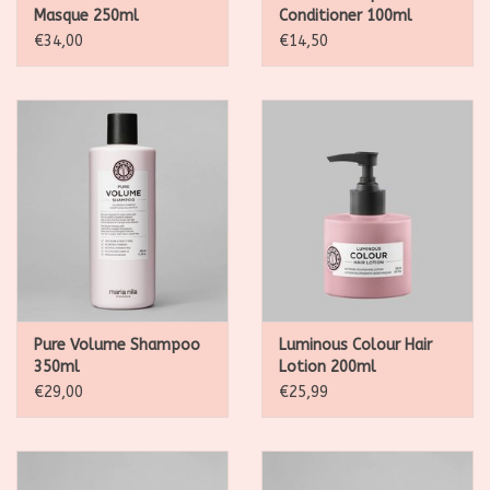
Masque 250ml
Conditioner 100ml
Schud de fles voor gebruik. Spray de Shaping Heat Spray in
€34,00
€14,50
droog haar van de haarpunten tot halverwege de lengte. Kam
of borstel je haar om het product gelijkmatig te verdelen
voordat je verder gaat met een gewenst
verwarmingshulpmiddel.
Geur
Fruitig bloemig met noten zoals abrikoos, lelietje-van-
dalen en roos.
Pure Volume Shampoo
Luminous Colour Hair
350ml
Lotion 200ml
€29,00
€25,99