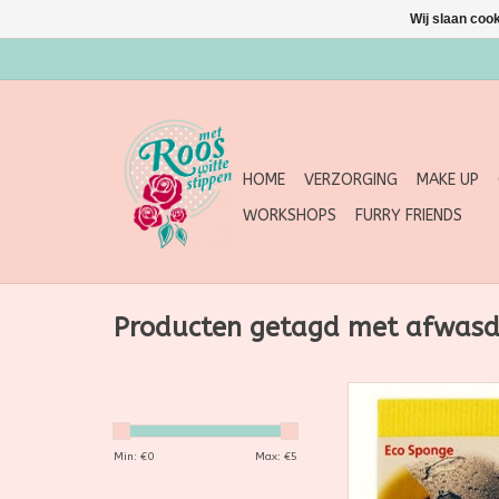
Wij slaan coo
HOME
VERZORGING
MAKE UP
WORKSHOPS
FURRY FRIENDS
Producten getagd met afwas
Memo sponsdoekjes 5
cellulose en katoen
biologisch afbreekbaar
Min: €
0
Max: €
5
wasbaar en compos
Vrij van synthetische