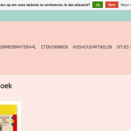
kies op om onze website te verbeteren. Is dat akkoord?
Ja
Nee
Meer 
GRIMEERMATERIAAL
ETEN/DRINKEN
HUISHOUDARTIKELEN
DITJES
doek
 stuks van
wol: 100%
, pluisvrij,
teerbaar.
 materialen.