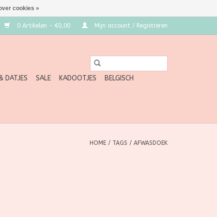
over cookies »
0 Artikelen - €0,00
Mijn account / Registreren
 & DATJES
SALE
KADOOTJES
BELGISCH
HOME
/
TAGS
/
AFWASDOEK