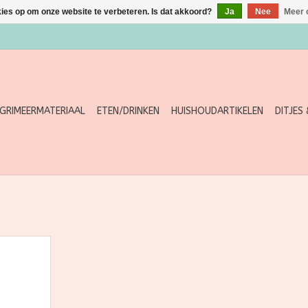
kies op om onze website te verbeteren. Is dat akkoord?
Ja
Nee
Meer 
GRIMEERMATERIAAL
ETEN/DRINKEN
HUISHOUDARTIKELEN
DITJES
n de natuur
 Alum Stone
. Deze
antspray,
een, biedt