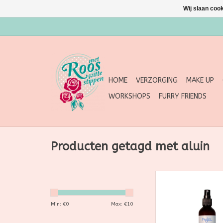
Wij slaan coo
HOME
VERZORGING
MAKE UP
WORKSHOPS
FURRY FRIENDS
Producten getagd met aluin
Ontdek de kracht va
met de Aleppo Najel
Deodorant Spray
Min: €
0
Max: €
10
natuurlijke deodor
verrijkt met aluinst