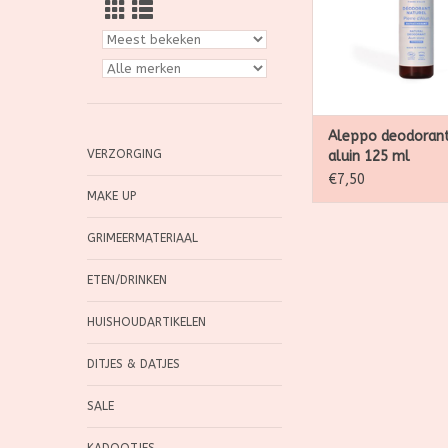
een effectieve bes
tegen ongewenste g
TOEVOEGEN AAN WI
Aleppo deodorant
VERZORGING
aluin 125 ml
€7,50
MAKE UP
GRIMEERMATERIAAL
ETEN/DRINKEN
HUISHOUDARTIKELEN
DITJES & DATJES
SALE