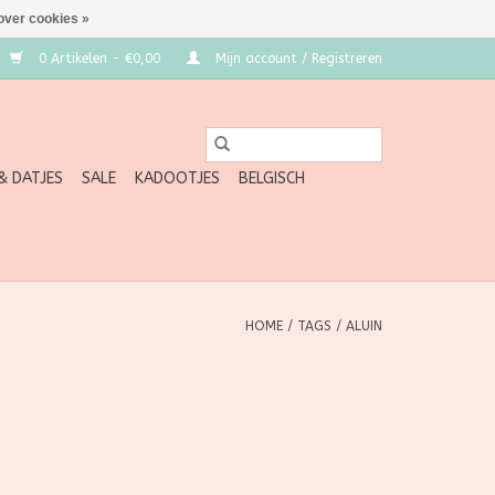
over cookies »
0 Artikelen - €0,00
Mijn account / Registreren
 & DATJES
SALE
KADOOTJES
BELGISCH
HOME
/
TAGS
/
ALUIN