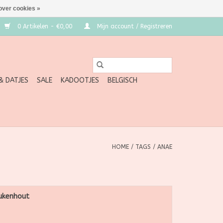
over cookies »
0 Artikelen - €0,00
Mijn account / Registreren
 & DATJES
SALE
KADOOTJES
BELGISCH
HOME
/
TAGS
/
ANAE
eukenhout