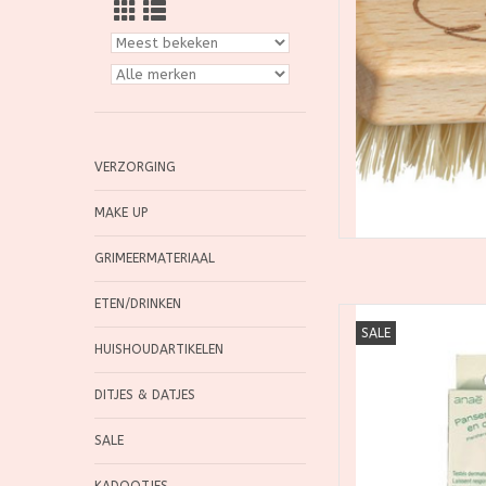
TOEVOEGEN
VERZORGING
MAKE UP
GRIMEERMATERIAAL
ETEN/DRINKEN
De pleisters van 
SALE
biologisch katoen e
HUISHOUDARTIKELEN
lijm. Het doosje 
versch
DITJES & DATJES
TOEVOEGEN
SALE