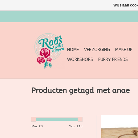
Wij slaan coo
HOME
VERZORGING
MAKE UP
WORKSHOPS
FURRY FRIENDS
Producten getagd met anae
Anaé Kinder Na
Be
Min: €
0
Max: €
10
Schone handjes w