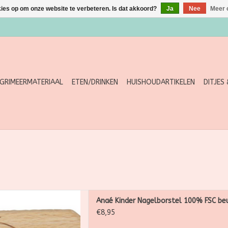
kies op om onze website te verbeteren. Is dat akkoord?
Ja
Nee
Meer 
GRIMEERMATERIAAL
ETEN/DRINKEN
HUISHOUDARTIKELEN
DITJES
gelborstel – 100% FSC
Anaé Kinder Nagelborstel 100% FSC b
ukenhout
€8,95
assen? Nu ook nog leuk!