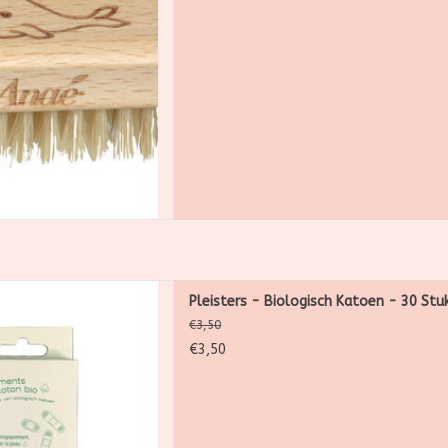
 AAN WINKELWAGEN
Anae zijn gemaakt van 78%
Pleisters - Biologisch Katoen - 30 Stu
n 22% GOTS-gecertificeerde
€3,50
bevat 30 pleisters, in 3
€3,50
illende maten.
 AAN WINKELWAGEN