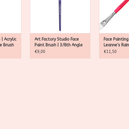
andvat.
houten 
TOEVOEGEN AAN WINKELWAGEN
NKELWAGEN
TOEVOEGEN AA
 | Acrylic
Art Factory Studio Face
Face Painting
e Brush
Paint Brush | 3/8th Angle
Leanne's Rai
Brush - Small Rose
Long Angle
€9,00
€11,50