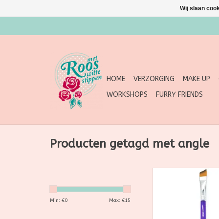
Wij slaan coo
HOME
VERZORGING
MAKE UP
WORKSHOPS
FURRY FRIENDS
Producten getagd met angle
Art Factory Studio
Handle 5/8" Angle 
vegan schminkpens
Min: €
0
Max: €
15
rozen, vlinders en 
designs. Korte nyl