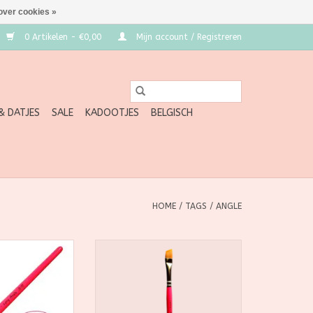
over cookies »
0 Artikelen - €0,00
Mijn account / Registreren
 & DATJES
SALE
KADOOTJES
BELGISCH
HOME
/
TAGS
/
ANGLE
bow Long Angle
Leanne's Rainbow 3/8" Angle
eel: vegan
penseel: vegan schminkpenseel
 voor one-stroke
voor scallops, roosblaadjes en
n en bladeren.
tijgerstrepen. Gouden
tische haren,
synthetische haren, houten