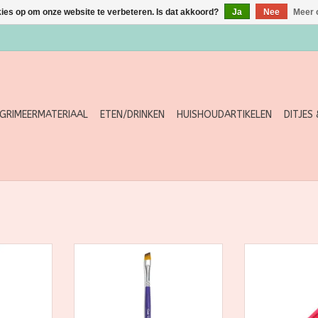
kies op om onze website te verbeteren. Is dat akkoord?
Ja
Nee
Meer 
GRIMEERMATERIAAL
ETEN/DRINKEN
HUISHOUDARTIKELEN
DITJES
 Acrylic
Art Factory Studio 3/8" Angle
Leanne's Rain
penseel:
Small Rose penseel: vegan
5/8 pens
eel voor
schminkpenseel voor kleine rozen
schminkpenseel
one-stroke
en daggarstreken. Nylon haren,
designs, roze
on haren,
paars houten handvat.
Witte synthe