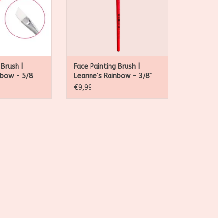
handvat.
handvat.
N WINKELWAGEN
TOEVOEGEN AAN WINKELWAGEN
 Brush |
Face Painting Brush |
nbow - 5/8
Leanne's Rainbow - 3/8"
Angle
€9,99