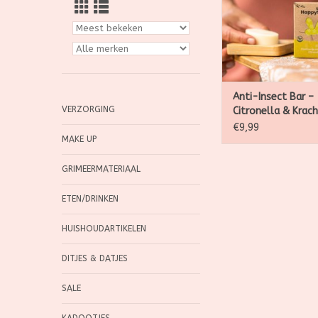
het bos, het terras o
wilt. De Citronella B
heerlijke geur door 
ess
TOEVOEGEN AAN WI
Anti-Insect Bar –
VERZORGING
Citronella & Krach
Munt 2 x 20g
€9,99
MAKE UP
GRIMEERMATERIAAL
ETEN/DRINKEN
HUISHOUDARTIKELEN
DITJES & DATJES
SALE