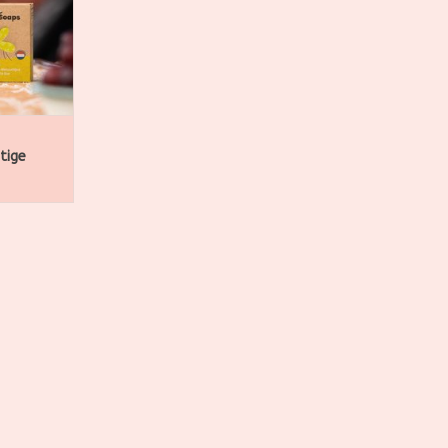
f waar jij
ar heeft een
een mix van
NKELWAGEN
tige