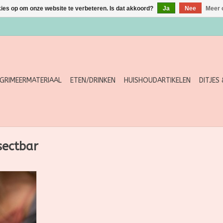
kies op om onze website te verbeteren. Is dat akkoord?
Ja
Nee
Meer 
GRIMEERMATERIAAL
ETEN/DRINKEN
HUISHOUDARTIKELEN
DITJES
sectbar
 je in een
er sterke
huid. Ideaal
at je dat
 op reis, in