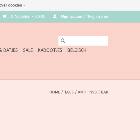
over cookies »
0 Artikelen - €0,00
Mijn account / Registreren
 & DATJES
SALE
KADOOTJES
BELGISCH
HOME
/
TAGS
/
ANTI-INSECTBAR