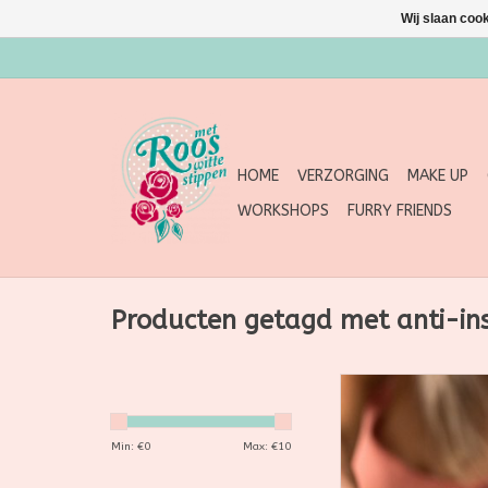
Wij slaan coo
HOME
VERZORGING
MAKE UP
WORKSHOPS
FURRY FRIENDS
Producten getagd met anti-in
Met deze Bar creëer
handomdraai een ze
citronellageur op je 
Min: €
0
Max: €
10
voor de momenten d
het meest nodig hebt: