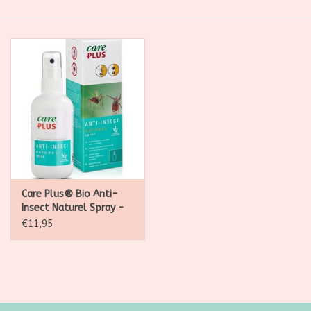
SALE
Kadootjes
Belgisch
Workshops
Furry Friends
Care Plus® Bio Anti-
Insect Naturel Spray -
6h protection - 60ml
€11,95