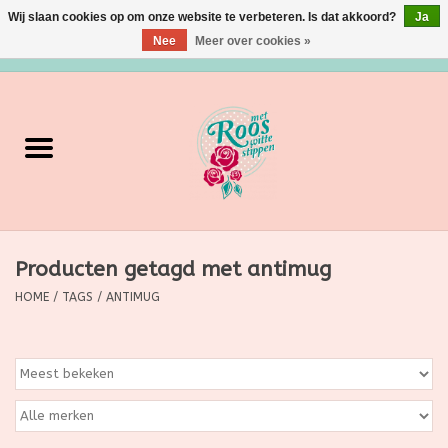
Wij slaan cookies op om onze website te verbeteren. Is dat akkoord?
Ja
Nee
Meer over cookies »
0 Artikelen - €0,00
Home
Verzorging
Make up
Producten getagd met antimug
Grimeermateriaal
HOME
/
TAGS
/
ANTIMUG
Eten/Drinken
Huishoudartikelen
Ditjes & Datjes