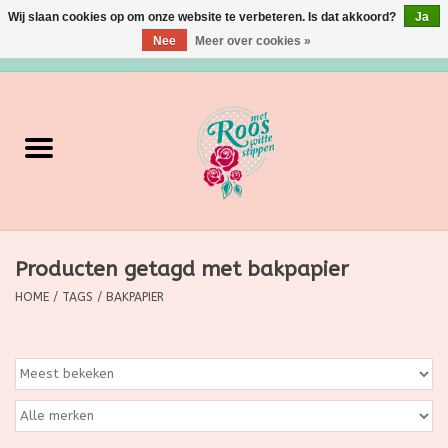
Wij slaan cookies op om onze website te verbeteren. Is dat akkoord?
Ja
Nee
Meer over cookies »
0 Artikelen - €0,00
Home
Verzorging
Make up
Producten getagd met bakpapier
Grimeermateriaal
HOME
/
TAGS
/
BAKPAPIER
Eten/Drinken
Huishoudartikelen
Ditjes & Datjes