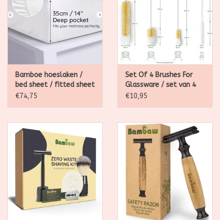
Bamboe hoeslaken /
Set Of 4 Brushes For
bed sheet / fitted sheet
Glassware / set van 4
borstels
€74,75
€10,95