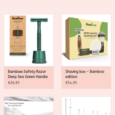
SALE
Kadootjes
Belgisch
Workshops
Furry Friends
Bambaw Safety Razor
Shaving box - Bamboo
Deep Sea Green Handle
edition
met sokkel
€26,95
€54,95