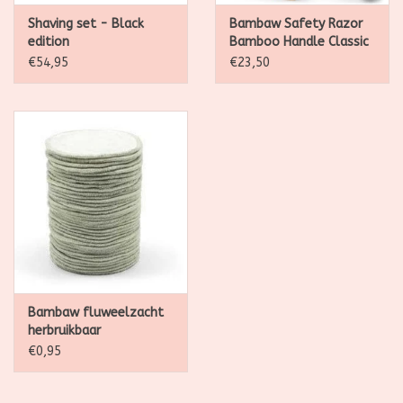
Shaving set - Black
Bambaw Safety Razor
edition
Bamboo Handle Classic
Dark
€54,95
€23,50
Bambaw fluweelzacht
herbruikbaar
wattenschijfje - per 1
€0,95
stuk