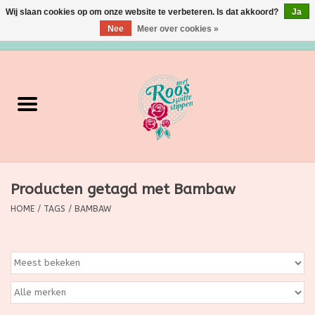
Wij slaan cookies op om onze website te verbeteren. Is dat akkoord?
Ja
Nee
Meer over cookies »
0 Artikelen - €0,00
Home
Verzorging
Make up
Producten getagd met Bambaw
Grimeermateriaal
HOME
/
TAGS
/
BAMBAW
Eten/Drinken
Huishoudartikelen
Ditjes & Datjes