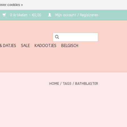
over cookies »
0 Artikelen - €0,00
Mijn account / Registreren
 & DATJES
SALE
KADOOTJES
BELGISCH
HOME
/
TAGS
/
BATHBLASTER