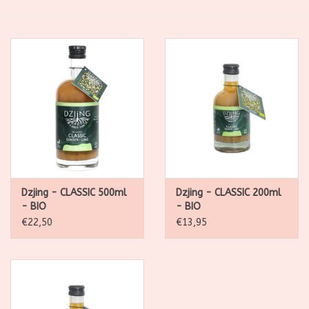
SALE
Kadootjes
Belgisch
Workshops
Furry Friends
Dzjing - CLASSIC 500ml
Dzjing - CLASSIC 200ml
- BIO
- BIO
€22,50
€13,95