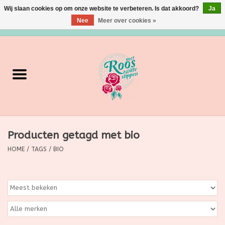
Wij slaan cookies op om onze website te verbeteren. Is dat akkoord?
Ja
Nee
Meer over cookies »
0 Artikelen - €0,00
Home
Verzorging
Make up
Producten getagd met bio
Grimeermateriaal
HOME
/
TAGS
/
BIO
Eten/Drinken
Huishoudartikelen
Ditjes & Datjes