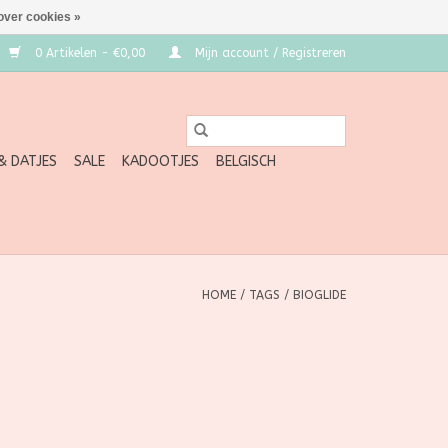
over cookies »
0 Artikelen - €0,00
Mijn account / Registreren
 & DATJES
SALE
KADOOTJES
BELGISCH
HOME
/
TAGS
/
BIOGLIDE