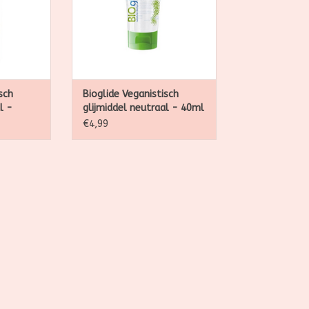
vrijen.
NKELWAGEN
TOEVOEGEN AAN WINKELWAGEN
sch
Bioglide Veganistisch
l -
glijmiddel neutraal - 40ml
€4,99