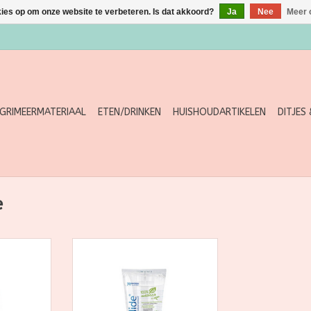
kies op om onze website te verbeteren. Is dat akkoord?
Ja
Nee
Meer 
GRIMEERMATERIAAL
ETEN/DRINKEN
HUISHOUDARTIKELEN
DITJES
e
istische
Dit volledig veganistische
l is een
BIOglide Glijmiddel is een
ardig
extreem hoogwaardig
ptimale
glijmiddel met optimale
 prettig
eigenschappen voor prettig