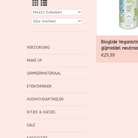
vrijen.
TOEVOEGEN AAN WI
Bioglide Veganisti
VERZORGING
glijmiddel neutraa
500ml
€29,99
MAKE UP
GRIMEERMATERIAAL
ETEN/DRINKEN
HUISHOUDARTIKELEN
DITJES & DATJES
SALE