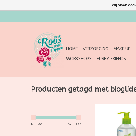
Wij slaan coo
HOME
VERZORGING
MAKE UP
WORKSHOPS
FURRY FRIENDS
Producten getagd met bioglid
Dit volledig vegan
BIOglide Glijmidde
extreem hoogwa
Min: €
0
Max: €
30
glijmiddel met o
eigenschappen voor