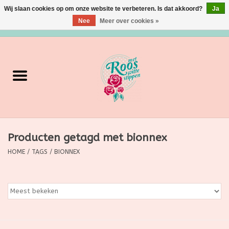
Wij slaan cookies op om onze website te verbeteren. Is dat akkoord?
Ja
Nee
Meer over cookies »
0 Artikelen - €0,00
Home
Verzorging
Make up
Producten getagd met bionnex
Grimeermateriaal
HOME
/
TAGS
/
BIONNEX
Eten/Drinken
Huishoudartikelen
Ditjes & Datjes