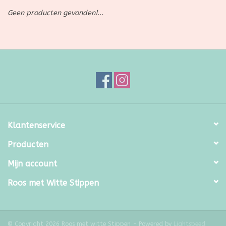
Geen producten gevonden!...
SALE
Kadootjes
Belgisch
Workshops
Klantenservice
Furry Friends
Producten
Mijn account
Roos met Witte Stippen
© Copyright 2026 Roos met witte Stippen - Powered by
Lightspeed