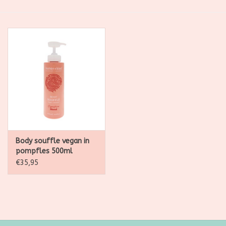
SALE
Kadootjes
Belgisch
Workshops
Furry Friends
Body souffle vegan in
pompfles 500ml
€35,95