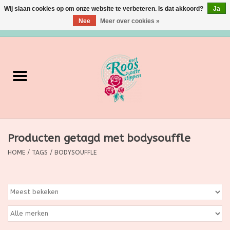
Wij slaan cookies op om onze website te verbeteren. Is dat akkoord?
Ja
Nee
Meer over cookies »
0 Artikelen - €0,00
Home
Verzorging
Make up
Producten getagd met bodysouffle
Grimeermateriaal
HOME
/
TAGS
/
BODYSOUFFLE
Eten/Drinken
Huishoudartikelen
Ditjes & Datjes