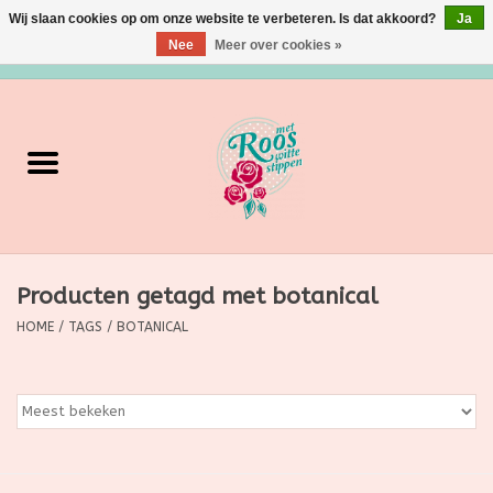
Wij slaan cookies op om onze website te verbeteren. Is dat akkoord?
Ja
Nee
Meer over cookies »
0 Artikelen - €0,00
Home
Verzorging
Make up
Producten getagd met botanical
Grimeermateriaal
HOME
/
TAGS
/
BOTANICAL
Eten/Drinken
Huishoudartikelen
Ditjes & Datjes