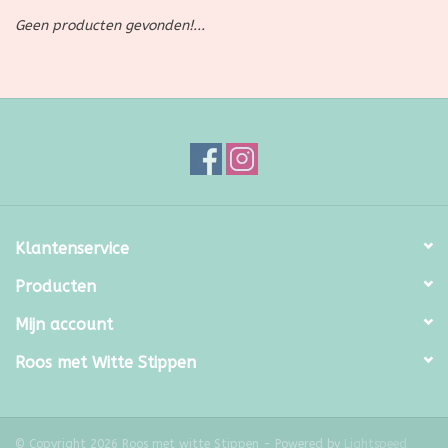
Geen producten gevonden!...
SALE
Kadootjes
Belgisch
Workshops
Klantenservice
Furry Friends
Producten
Mijn account
Roos met Witte Stippen
© Copyright 2026 Roos met witte Stippen - Powered by
Lightspeed