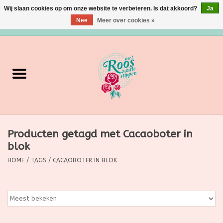
Wij slaan cookies op om onze website te verbeteren. Is dat akkoord?
Ja
Nee
Meer over cookies »
0 Artikelen - €0,00
Home
Verzorging
Make up
Producten getagd met Cacaoboter in
Grimeermateriaal
blok
Eten/Drinken
HOME
/
TAGS
/
CACAOBOTER IN BLOK
Huishoudartikelen
Ditjes & Datjes