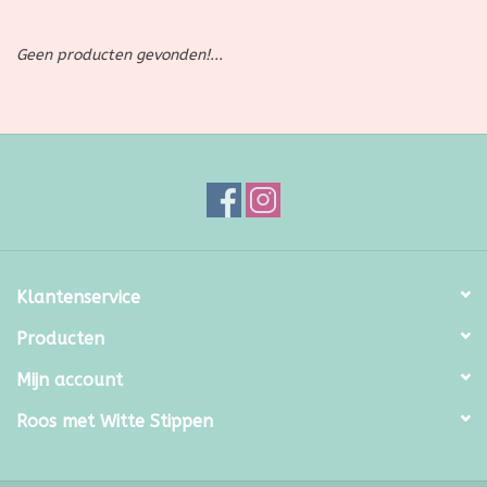
SALE
Geen producten gevonden!...
Kadootjes
Belgisch
Workshops
Furry Friends
Klantenservice
Producten
Mijn account
Roos met Witte Stippen