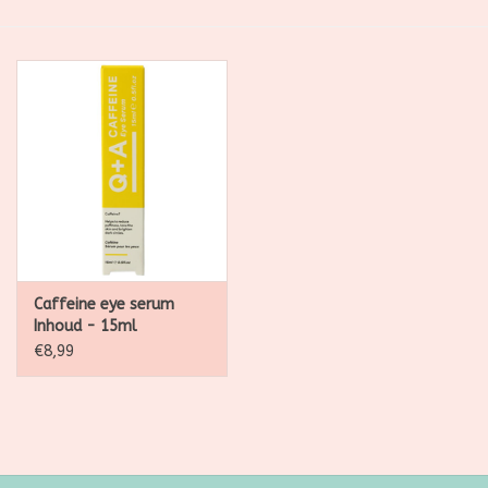
SALE
Kadootjes
Belgisch
Workshops
Furry Friends
Caffeine eye serum
Inhoud - 15ml
€8,99