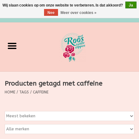
Wij slaan cookies op om onze website te verbeteren. Is dat akkoord?
Ja
Nee
Meer over cookies »
0 Artikelen - €0,00
Home
Verzorging
Make up
Producten getagd met caffeine
Grimeermateriaal
HOME
/
TAGS
/
CAFFEINE
Eten/Drinken
Huishoudartikelen
Ditjes & Datjes