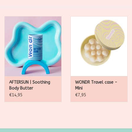
SALE
Kadootjes
Belgisch
Workshops
Furry Friends
AFTERSUN | Soothing
WONDR Travel case -
Body Butter
Mini
€14,95
€7,95