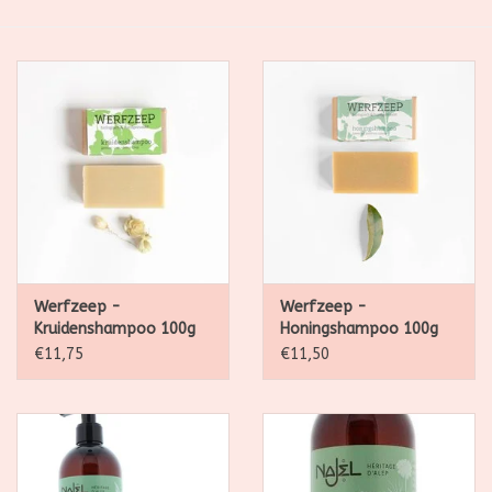
SALE
Kadootjes
Belgisch
Workshops
Furry Friends
Werfzeep -
Werfzeep -
Kruidenshampoo 100g
Honingshampoo 100g
€11,75
€11,50