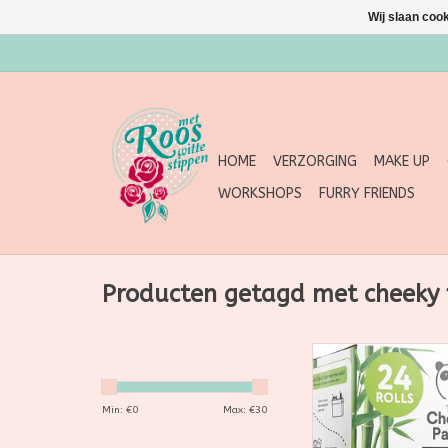
Wij slaan coo
HOME
VERZORGING
MAKE UP
WORKSHOPS
FURRY FRIENDS
Producten getagd met cheeky
Gebruik vanaf n
superzachte en 
gebalanceerde toilet
Min: €
0
Max: €
30
The Cheeky Panda. G
planeet en voor j