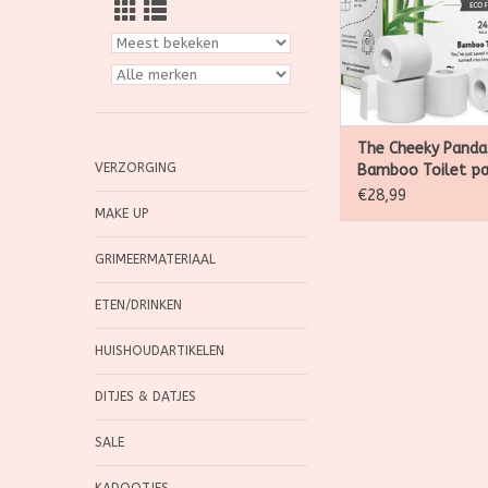
TOEVOEGEN AAN WI
The Cheeky Panda
VERZORGING
Bamboo Toilet pa
Bulk Box 24 rolls
€28,99
sheets per rol (3-
MAKE UP
GRIMEERMATERIAAL
ETEN/DRINKEN
HUISHOUDARTIKELEN
DITJES & DATJES
SALE