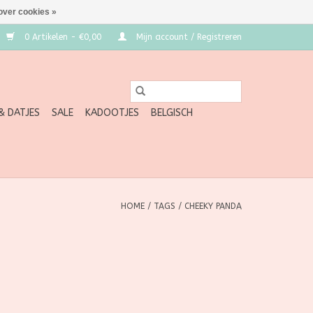
over cookies »
0 Artikelen - €0,00
Mijn account / Registreren
 & DATJES
SALE
KADOOTJES
BELGISCH
HOME
/
TAGS
/
CHEEKY PANDA