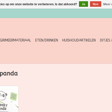
kies op om onze website te verbeteren. Is dat akkoord?
Ja
Nee
Meer 
GRIMEERMATERIAAL
ETEN/DRINKEN
HUISHOUDARTIKELEN
DITJES
 panda
u het
carbon
papier van
oed voor de
e bibs.