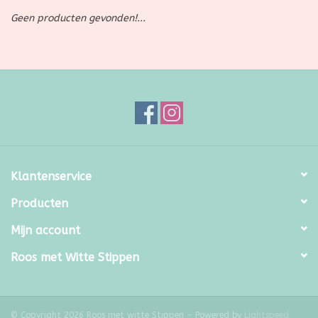
Geen producten gevonden!...
SALE
Kadootjes
Belgisch
Workshops
Klantenservice
Furry Friends
Producten
Mijn account
Roos met Witte Stippen
© Copyright 2026 Roos met witte Stippen - Powered by
Lightspeed