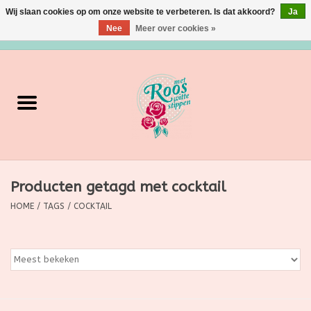
Wij slaan cookies op om onze website te verbeteren. Is dat akkoord?
Ja
Nee
Meer over cookies »
0 Artikelen - €0,00
Home
Verzorging
Make up
Producten getagd met cocktail
Grimeermateriaal
HOME
/
TAGS
/
COCKTAIL
Eten/Drinken
Huishoudartikelen
Ditjes & Datjes