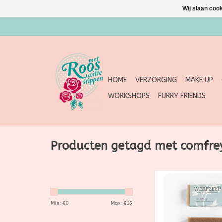
Wij slaan coo
HOME
VERZORGING
MAKE UP
WORKSHOPS
FURRY FRIENDS
Producten getagd met comfre
De verkwikkende me
pepermunt, den, st
eucalyptus en rozema
Min: €
0
Max: €
15
goede moed
Werfzeep Comfre