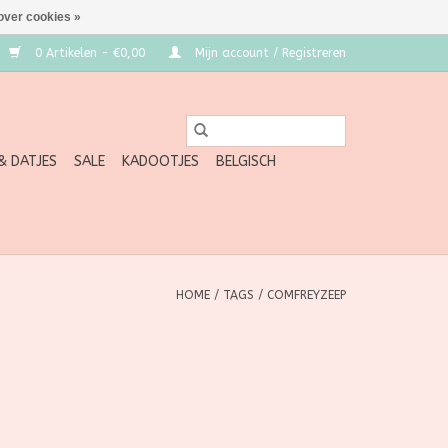
over cookies »
0 Artikelen - €0,00
Mijn account / Registreren
 & DATJES
SALE
KADOOTJES
BELGISCH
HOME
/
TAGS
/
COMFREYZEEP