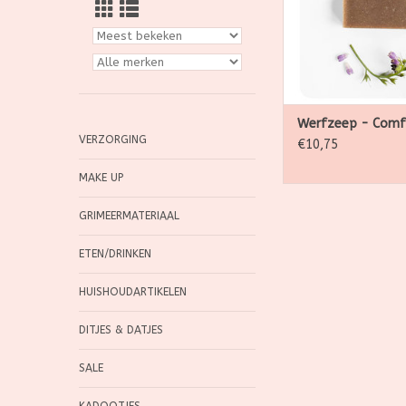
smeerwortelmace
gedroogde gem
smeerwortel
Smeerwortel is
wonderplantje en
name zijn wortels
wondhelen
Werfzeep - Comf
VERZORGING
TOEVOEGEN AAN WI
€10,75
MAKE UP
GRIMEERMATERIAAL
ETEN/DRINKEN
HUISHOUDARTIKELEN
DITJES & DATJES
SALE