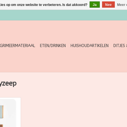
kies op om onze website te verbeteren. Is dat akkoord?
Ja
Nee
Meer 
GRIMEERMATERIAAL
ETEN/DRINKEN
HUISHOUDARTIKELEN
DITJES
yzeep
lange van
eranijs,
rijn geeft
.
y bevat