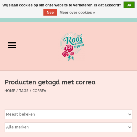
Wij slaan cookies op om onze website te verbeteren. Is dat akkoord?
Ja
Nee
Meer over cookies »
0 Artikelen - €0,00
Home
Verzorging
Make up
Producten getagd met correa
Grimeermateriaal
HOME
/
TAGS
/
CORREA
Eten/Drinken
Huishoudartikelen
Ditjes & Datjes