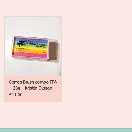
SALE
Kadootjes
Belgisch
Workshops
Furry Friends
Correa Brush combo FPA
- 28g - Kristin Olsson
collection
€11,00