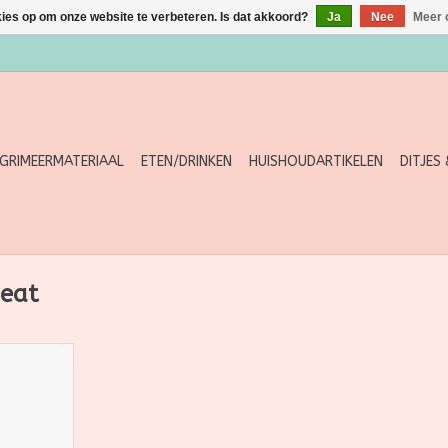
kies op om onze website te verbeteren. Is dat akkoord?
Ja
Nee
Meer 
GRIMEERMATERIAAL
ETEN/DRINKEN
HUISHOUDARTIKELEN
DITJES
eat
eschermende
a Nila die
rstelt en
punten
t subtiele