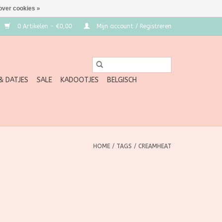
over cookies »
0 Artikelen - €0,00
Mijn account / Registreren
 & DATJES
SALE
KADOOTJES
BELGISCH
HOME
/
TAGS
/
CREAMHEAT