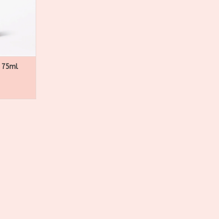
toevoegt.
NKELWAGEN
 75ml