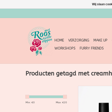
Wij slaan coo
HOME
VERZORGING
MAKE UP
WORKSHOPS
FURRY FRIENDS
Producten getagd met creamh
Een voedende hitteb
crèmespray van Mari
beschadigd haar he
Min: €
0
Max: €
20
gespleten haar
voorkomt, terwijl he