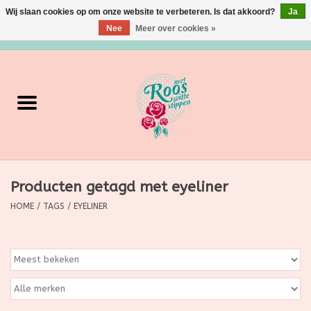
Wij slaan cookies op om onze website te verbeteren. Is dat akkoord?
Ja
Nee
Meer over cookies »
0 Artikelen - €0,00
Home
Verzorging
Make up
Producten getagd met eyeliner
Grimeermateriaal
HOME
/
TAGS
/
EYELINER
Eten/Drinken
Huishoudartikelen
Ditjes & Datjes